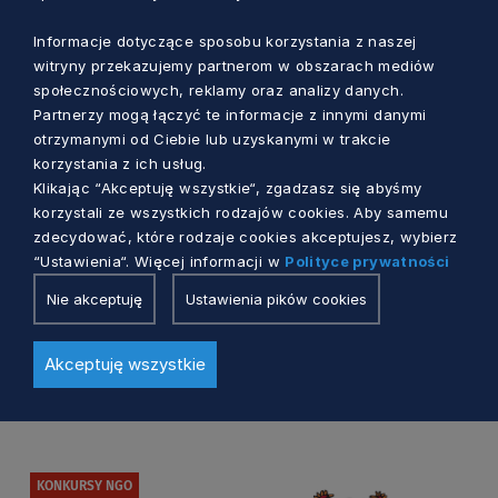
NGO
Informacje dotyczące sposobu korzystania z naszej
witryny przekazujemy partnerom w obszarach mediów
Webinar o Funduszu Społeczeństwa
społecznościowych, reklamy oraz analizy danych.
Obywatelskiego uruchomionego w
Partnerzy mogą łączyć te informacje z innymi danymi
ramach grantów norweskich
otrzymanymi od Ciebie lub uzyskanymi w trakcie
27 dni temu
korzystania z ich usług.
Klikając “Akceptuję wszystkie“, zgadzasz się abyśmy
korzystali ze wszystkich rodzajów cookies. Aby samemu
zdecydować, które rodzaje cookies akceptujesz, wybierz
“Ustawienia“. Więcej informacji w
Polityce prywatności
Nie akceptuję
Ustawienia pików cookies
Akceptuję wszystkie
KONKURSY NGO