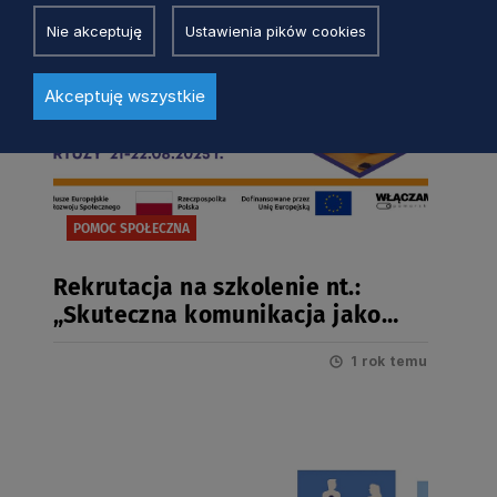
Nie akceptuję
Ustawienia pików cookies
Akceptuję wszystkie
POMOC SPOŁECZNA
Rekrutacja na szkolenie nt.:
„Skuteczna komunikacja jako
mechanizm współpracy i
1 rok temu
porozumienia pomiędzy
instytucjami”