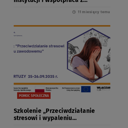
instytucji i współpraca z
mediami” – REKRUTACJA
11 miesięcy temu
POMOC SPOŁECZNA
Szkolenie „Przeciwdziałanie
stresowi i wypaleniu
zawodowemu” – REKRUTACJA