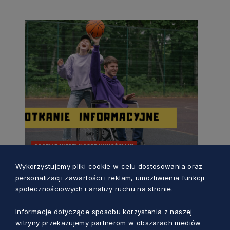
OSOBY Z NIEPEŁNOSPRAWNOŚCIAMI
Wykorzystujemy pliki cookie w celu dostosowania oraz
Spotkanie informacyjne. Otwarty
personalizacji zawartości i reklam, umożliwienia funkcji
konkurs ofert – Działalność na
społecznościowych i analizy ruchu na stronie.
rzecz osób z
5 miesięcy temu
niepełnosprawnościami
Informacje dotyczące sposobu korzystania z naszej
witryny przekazujemy partnerom w obszarach mediów