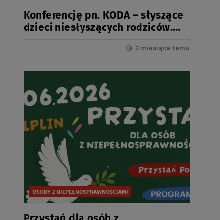
Konferencję pn. KODA – słyszące
dzieci niesłyszących rodziców.
Jak wspierać rodziny z dzieckiem
3 miesiące temu
KODA?
OSOBY Z NIEPEŁNOSPRAWNOŚCIAMI
Przystań dla osób z