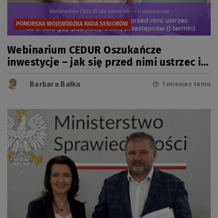
POMORSKA WOJEWÓDZKA RADA SENIORÓW
Webinarium CEDUR Oszukańcze
inwestycje – jak się przed nimi ustrzec i
co zrobić gdy padniemy ofiarą
Barbara Bałka
przestępców 29 czerwca 2026 roku
1 miesiac temu