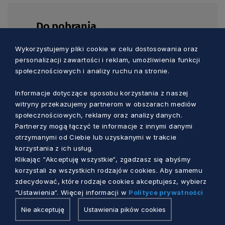
Do pobrania
Wykorzystujemy pliki cookie w celu dostosowania oraz
personalizacji zawartości i reklam, umożliwienia funkcji
PDF
społecznościowych i analizy ruchu na stronie.
Uchwała nr 306/75/25 Zarządu
Informacje dotyczące sposobu korzystania z naszej
Województwa Pomorskiego z dnia 18
witryny przekazujemy partnerom w obszarach mediów
marca 2025 w sprawie ogłoszenia
społecznościowych, reklamy oraz analizy danych.
Konkursu o nagrodę Marszałka
Partnerzy mogą łączyć te informacje z innymi danymi
Województwa Pomorskiego "Pomorskie
otrzymanymi od Ciebie lub uzyskanymi w trakcie
dla Seniorów"
korzystania z ich usług.
Klikając “Akceptuję wszystkie“, zgadzasz się abyśmy
korzystali ze wszystkich rodzajów cookies. Aby samemu
zdecydować, które rodzaje cookies akceptujesz, wybierz
PDF
“Ustawienia“. Więcej informacji w
Polityce prywatności
Załącznik do uchwały nr 306/75/25 -
Nie akceptuję
Ustawienia pików cookies
Regulamin Konkursu