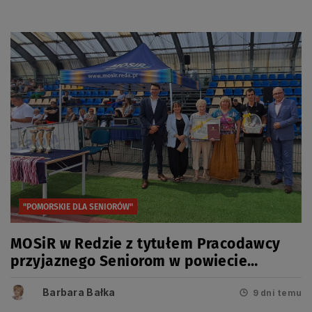
"POMORSKIE DLA SENIORÓW"
MOSiR w Redzie z tytułem Pracodawcy
przyjaznego Seniorom w powiecie
wejherowskim
Barbara Bałka
9 dni temu