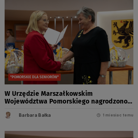
"POMORSKIE DLA SENIORÓW"
W Urzędzie Marszałkowskim
Województwa Pomorskiego nagrodzono
28 laureatów Konkursu „Pomorskie dla
Barbara Bałka
Seniorów”
1 miesiac temu