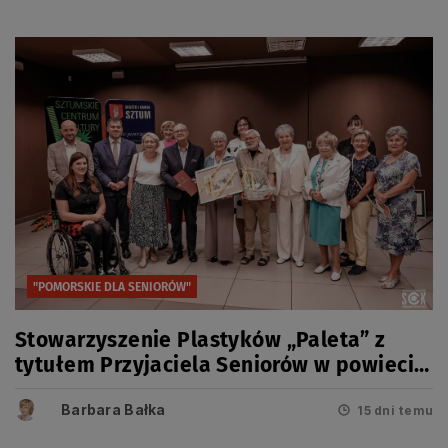
"POMORSKIE DLA SENIORÓW"
Stowarzyszenie Plastyków „Paleta” z
tytułem Przyjaciela Seniorów w powiecie
sztumskim.
Barbara Bałka
15 dni temu