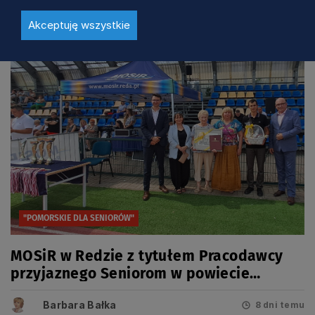
Zobacz również
Akceptuję wszystkie
"POMORSKIE DLA SENIORÓW"
MOSiR w Redzie z tytułem Pracodawcy
przyjaznego Seniorom w powiecie
wejherowskim
Barbara Bałka
8 dni temu