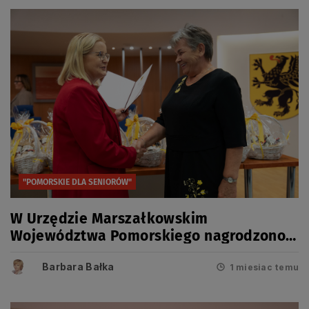
"POMORSKIE DLA SENIORÓW"
W Urzędzie Marszałkowskim
Województwa Pomorskiego nagrodzono
28 laureatów Konkursu „Pomorskie dla
Barbara Bałka
Seniorów”
1 miesiac temu