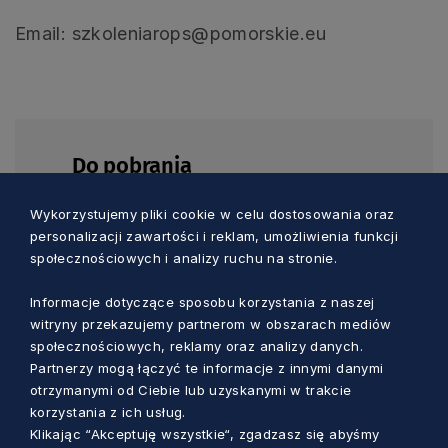
Email: szkoleniarops@pomorskie.eu
Do pobrania
Wykorzystujemy pliki cookie w celu dostosowania oraz
personalizacji zawartości i reklam, umożliwienia funkcji
DOC
społecznościowych i analizy ruchu na stronie.
Klauzula informacyjna
Informacje dotyczące sposobu korzystania z naszej
witryny przekazujemy partnerom w obszarach mediów
społecznościowych, reklamy oraz analizy danych.
DOC
Partnerzy mogą łączyć te informacje z innymi danymi
otrzymanymi od Ciebie lub uzyskanymi w trakcie
Formularz zgłoszeniowy na szkolenie 11-
korzystania z ich usług.
12.02.2026
Klikając “Akceptuję wszystkie“, zgadzasz się abyśmy