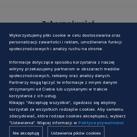
Zobacz również
Wykorzystujemy pliki cookie w celu dostosowania oraz
personalizacji zawartości i reklam, umożliwienia funkcji
społecznościowych i analizy ruchu na stronie.
Informacje dotyczące sposobu korzystania z naszej
witryny przekazujemy partnerom w obszarach mediów
społecznościowych, reklamy oraz analizy danych.
Partnerzy mogą łączyć te informacje z innymi danymi
otrzymanymi od Ciebie lub uzyskanymi w trakcie
korzystania z ich usług.
Klikając “Akceptuję wszystkie“, zgadzasz się abyśmy
korzystali ze wszystkich rodzajów cookies. Aby samemu
zdecydować, które rodzaje cookies akceptujesz, wybierz
BADANIA I ANALIZY
“Ustawienia“. Więcej informacji w
Polityce prywatności
Pomorskie NGO a usługi społeczne. Co
Nie akceptuję
Ustawienia pików cookies