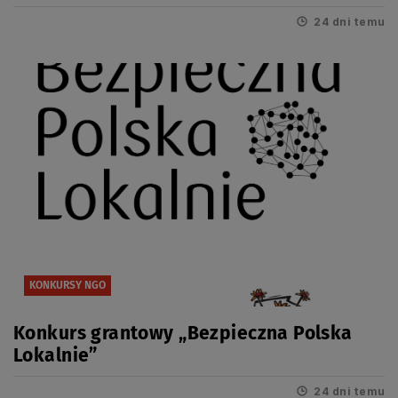
ramach grantów norweskich
24 dni temu
KONKURSY NGO
Konkurs grantowy „Bezpieczna Polska
Lokalnie”
24 dni temu