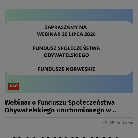
NGO
Webinar o Funduszu Społeczeństwa
Obywatelskiego uruchomionego w
ramach grantów norweskich
25 dni temu