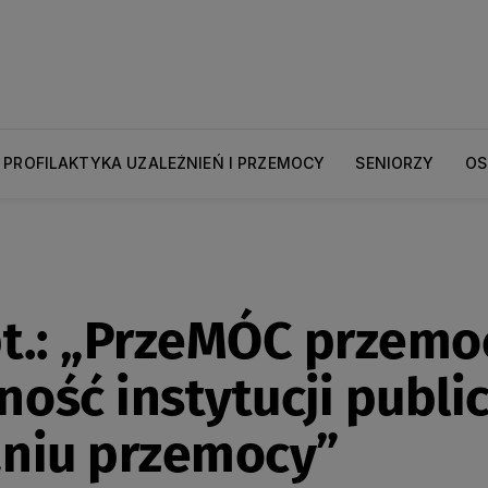
PROFILAKTYKA UZALEŻNIEŃ I PRZEMOCY
SENIORZY
OS
pt.: „PrzeMÓC przemo
ość instytucji publi
aniu przemocy”