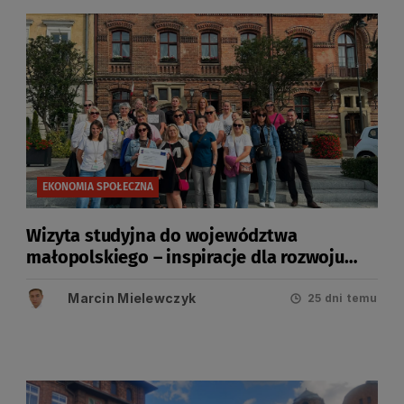
EKONOMIA SPOŁECZNA
Wizyta studyjna do województwa
małopolskiego – inspiracje dla rozwoju
usług społecznych i ekonomii społecznej
Marcin Mielewczyk
25 dni temu