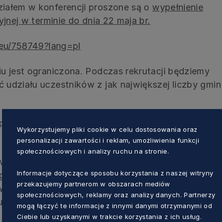
iałem w konferencji proszone są o
wypełnienie
yjnej w terminie do dnia 22 maja br.
.eu/758749?lang=pl
u jest ograniczona. Podczas rekrutacji będziemy
udziału uczestników z jak największej liczby gmin
płatny nocleg uczestnikom zamieszkałym poza
Wykorzystujemy pliki cookie w celu dostosowania oraz
personalizacji zawartości i reklam, umożliwienia funkcji
społecznościowych i analizy ruchu na stronie.
w związku z realizacją projektu „Włączamy
Informacje dotyczące sposobu korzystania z naszej witryny
gramu Fundusze Europejskie dla Rozwoju
przekazujemy partnerom w obszarach mediów
współfinansowanego ze środków Europejskiego
społecznościowych, reklamy oraz analizy danych. Partnerzy
us.
mogą łączyć te informacje z innymi danymi otrzymanymi od
Ciebie lub uzyskanymi w trakcie korzystania z ich usług.