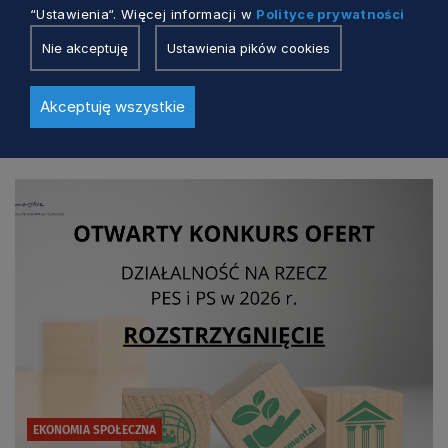
EKONOMIA SPOŁECZNA
“Ustawienia“. Więcej informacji w
Polityce prywatności
Nie akceptuję
Ustawienia pików cookies
Czwarte Święto Pomorskiej Ekonomii
Społecznej za nami!
Akceptuję wszystkie
Marcin Mielewczyk
5 dni temu
EKONOMIA SPOŁECZNA