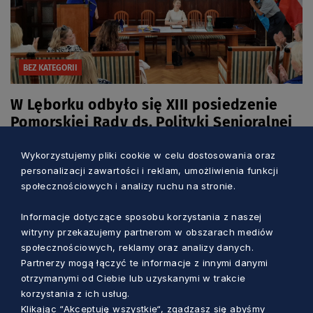
BEZ KATEGORII
W Lęborku odbyło się XIII posiedzenie
Pomorskiej Rady ds. Polityki Senioralnej
Barbara Bałka
3 lata temu
Wykorzystujemy pliki cookie w celu dostosowania oraz
personalizacji zawartości i reklam, umożliwienia funkcji
społecznościowych i analizy ruchu na stronie.
Informacje dotyczące sposobu korzystania z naszej
witryny przekazujemy partnerom w obszarach mediów
społecznościowych, reklamy oraz analizy danych.
Partnerzy mogą łączyć te informacje z innymi danymi
otrzymanymi od Ciebie lub uzyskanymi w trakcie
korzystania z ich usług.
Klikając “Akceptuję wszystkie“, zgadzasz się abyśmy