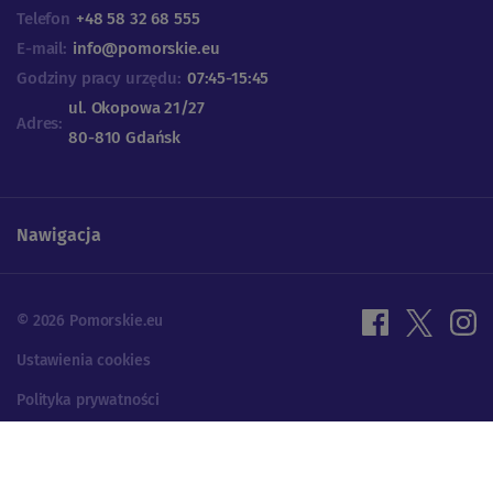
Telefon
+48 58 32 68 555
E-mail:
info@pomorskie.eu
Godziny pracy urzędu:
07:45-15:45
ul. Okopowa 21/27
Adres:
80-810 Gdańsk
Nawigacja
© 2026 Pomorskie.eu
Ustawienia cookies
Polityka prywatności
Projektowanie UX | Programowanie: ALFA BRAVO