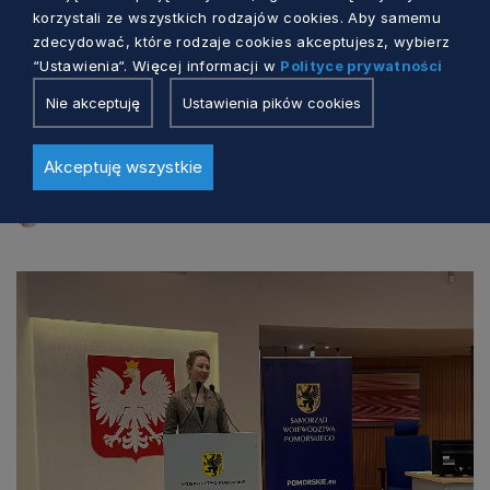
korzystali ze wszystkich rodzajów cookies. Aby samemu
zdecydować, które rodzaje cookies akceptujesz, wybierz
“Ustawienia“. Więcej informacji w
Polityce prywatności
BEZ KATEGORII
Nie akceptuję
Ustawienia pików cookies
Za nami XII posiedzenie Pomorskiej Rady
ds. Polityki Senioralnej
Akceptuję wszystkie
Barbara Bałka
3 lata temu