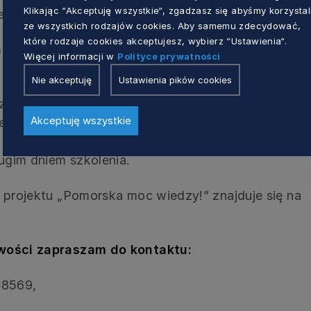
Klikając “Akceptuję wszystkie“, zgadzasz się abyśmy korzystal
e.
ze wszystkich rodzajów cookies. Aby samemu zdecydować,
które rodzaje cookies akceptujesz, wybierz “Ustawienia“.
 przesyłają tylko osoby zakwalifikowane na
Więcej informacji w
Polityce prywatności
Nie akceptuję
Ustawienia pików cookies
z z obiadem i przerwami kawowymi) jest bezpłatny
Akceptuję wszystkie
e koszt dojazdu. Dla osób spoza miejscowości
 również bezpłatny nocleg (z kolacją i śniadaniem)
ugim dniem szkolenia.
. projektu „Pomorska moc wiedzy!” znajduje się na
iwości zapraszam do kontaktu:
 8569,