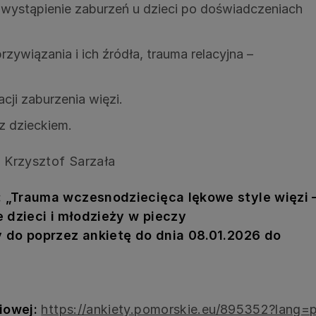
 wystąpienie zaburzeń u dzieci po doświadczeniach
przywiązania i ich źródła, trauma relacyjna –
cji zaburzenia więzi.
z dzieckiem.
 Krzysztof Sarzała
: „Trauma wczesnodziecięca lękowe style więzi 
 dzieci i młodzieży w pieczy
 do poprzez ankietę do dnia 08.01.2026 do
niowej:
https://ankiety.pomorskie.eu/895352?lang=p