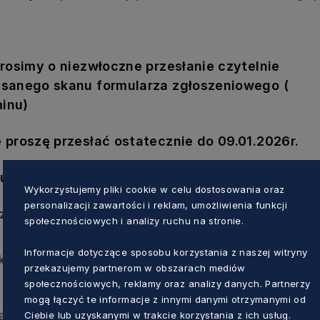
rosimy o niezwłoczne przesłanie czytelnie
isanego skanu formularza zgłoszeniowego (
minu)
 proszę przesłać ostatecznie do 09.01.2026r.
u:
Wykorzystujemy pliki cookie w celu dostosowania oraz
personalizacji zawartości i reklam, umożliwienia funkcji
zeniowy powinien być przesłany w oddzielnym
społecznościowych i analizy ruchu na stronie.
Informacje dotyczące sposobu korzystania z naszej witryny
iku powinna odpowiadać nazwisku osobie
przekazujemy partnerom w obszarach mediów
społecznościowych, reklamy oraz analizy danych. Partnerzy
mogą łączyć te informacje z innymi danymi otrzymanymi od
waniu przekażemy Państwu pocztą elektroniczną na
Ciebie lub uzyskanymi w trakcie korzystania z ich usług.