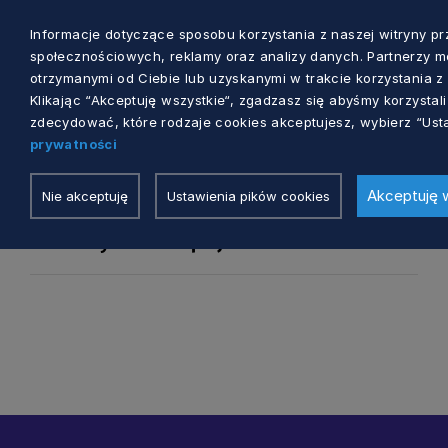
11 miesięcy temu
EKONOMIA SPOŁECZNA
Warsztaty RESIST – relacja (09.09.2025)
Informacje dotyczące sposobu korzystania z naszej witryny 
społecznościowych, reklamy oraz analizy danych. Partnerzy m
otrzymanymi od Ciebie lub uzyskanymi w trakcie korzystania z 
1 rok temu
EKONOMIA SPOŁECZNA
Klikając “Akceptuję wszystkie“, zgadzasz się abyśmy korzysta
zdecydować, które rodzaje cookies akceptujesz, wybierz “Usta
Klaster ekonomii społecznej – spotkanie w
prywatności
ramach projektu RESIST – 12.06.2025
Akceptuję 
Nie akceptuję
Ustawienia pików cookies
1 rok temu
EKONOMIA SPOŁECZNA
Warsztaty w ramach projektu RESIST – 27.05.2025