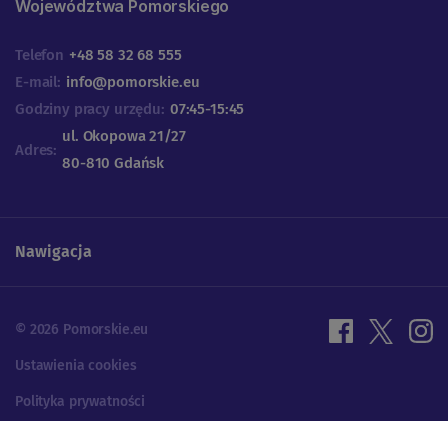
Województwa Pomorskiego
Telefon
+48 58 32 68 555
E-mail:
info@pomorskie.eu
Godziny pracy urzędu:
07:45-15:45
ul. Okopowa 21/27
Adres:
80-810 Gdańsk
Nawigacja
© 2026 Pomorskie.eu
Ustawienia cookies
Polityka prywatności
Projektowanie UX | Programowanie: ALFA BRAVO