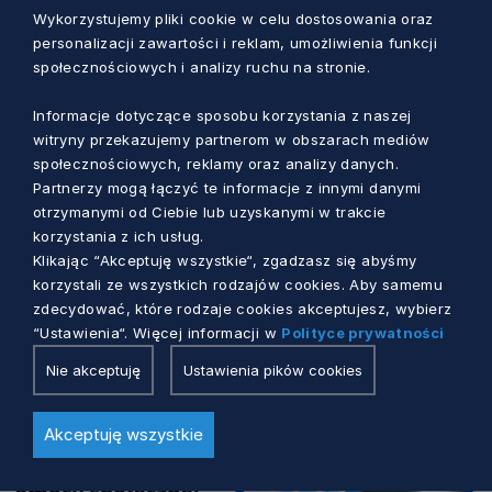
Wykorzystujemy pliki cookie w celu dostosowania oraz
personalizacji zawartości i reklam, umożliwienia funkcji
społecznościowych i analizy ruchu na stronie.
Informacje dotyczące sposobu korzystania z naszej
witryny przekazujemy partnerom w obszarach mediów
społecznościowych, reklamy oraz analizy danych.
Partnerzy mogą łączyć te informacje z innymi danymi
BADANIA I ANALIZY
otrzymanymi od Ciebie lub uzyskanymi w trakcie
korzystania z ich usług.
Klikając “Akceptuję wszystkie“, zgadzasz się abyśmy
Pomorskie NGO a usługi społeczne. Co
korzystali ze wszystkich rodzajów cookies. Aby samemu
mówią wyniki badań?
zdecydować, które rodzaje cookies akceptujesz, wybierz
“Ustawienia“. Więcej informacji w
Polityce prywatności
23 dni temu
Nie akceptuję
Ustawienia pików cookies
Akceptuję wszystkie