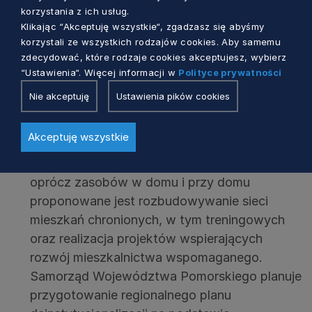
potrzebach oraz szerokie wsparcie opiekunów
korzystania z ich usług.
osób zależnych pozwalające na ich
Klikając “Akceptuję wszystkie“, zgadzasz się abyśmy
korzystali ze wszystkich rodzajów cookies. Aby samemu
aktywność zawodową, społeczną.
zdecydować, które rodzaje cookies akceptujesz, wybierz
Zamieszkanie w domu pomocy społecznej jest
“Ustawienia“. Więcej informacji w
Polityce prywatności
ostatecznością ze względu na zmianę miejsca
Nie akceptuję
Ustawienia pików cookies
zamieszkania osoby potrzebującej. Kierunkiem
pożądanym jest zapewnianie wsparcia
Akceptuję wszystkie
osobom w warunkach jak najbardziej
zbliżonych do warunków domowych. Stąd
oprócz zasobów w domu i przy domu
proponowane jest rozbudowywanie sieci
mieszkań chronionych, w tym treningowych
oraz realizacja projektów wspierających
rozwój mieszkalnictwa wspomaganego.
Samorząd Województwa Pomorskiego planuje
przygotowanie regionalnego planu