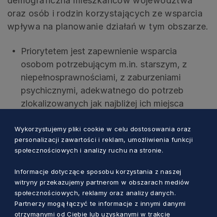
demograficzna mieszkańców województwa
oraz osób i rodzin korzystających ze wsparcia
wpływa na planowanie działań w tym obszarze.
Priorytetem jest zapewnienie wsparcia
osobom potrzebującym m.in. starszym, z
niepełnosprawnościami, z zaburzeniami
psychicznymi, adekwatnego do potrzeb
zlokalizowanych jak najbliżej ich miejsca
zamieszkania. Pomoc zarówno w formie usług
Wykorzystujemy pliki cookie w celu dostosowania oraz
opiekuńczych w domu, jak i szerszego
personalizacji zawartości i reklam, umożliwienia funkcji
dostępu do ośrodków poza domem – klubów
społecznościowych i analizy ruchu na stronie.
samopomocy, dziennych domów pomocy,
środowiskowych domów samopomocy. W
Informacje dotyczące sposobu korzystania z naszej
tym obszarze zasadne jest także wzmacnianie
witryny przekazujemy partnerom w obszarach mediów
społecznościowych, reklamy oraz analizy danych.
systemu opieki wytchnieniowej umożliwiającej
Partnerzy mogą łączyć te informacje z innymi danymi
lepsze funkcjonowanie osób o szczególnych
otrzymanymi od Ciebie lub uzyskanymi w trakcie