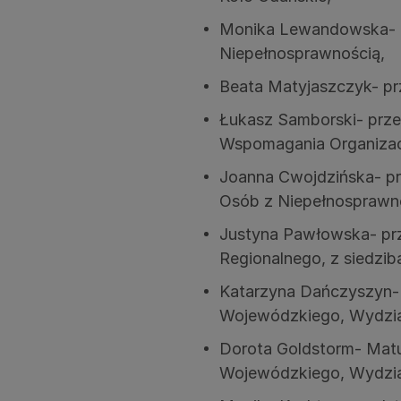
Monika Lewandowska- pr
Niepełnosprawnością,
Beata Matyjaszczyk- p
Łukasz Samborski- przed
Wspomagania Organizac
Joanna Cwojdzińska- pr
Osób z Niepełnosprawno
Justyna Pawłowska- prz
Regionalnego, z siedzib
Katarzyna Dańczyszyn-
Wojewódzkiego, Wydział
Dorota Goldstorm- Mat
Wojewódzkiego, Wydział