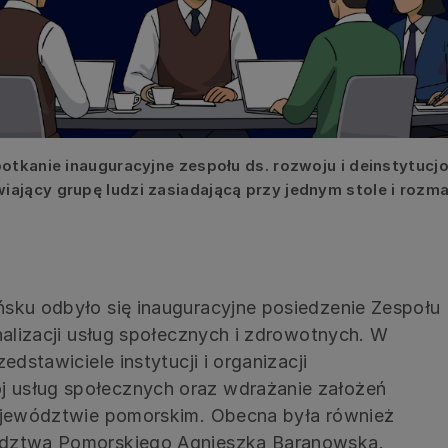
otkanie inauguracyjne zespołu ds. rozwoju i deinstytucjon
ający grupę ludzi zasiadającą przy jednym stole i rozm
sku odbyło się inauguracyjne posiedzenie Zespołu
nalizacji usług społecznych i zdrowotnych. W
edstawiciele instytucji i organizacji
 usług społecznych oraz wdrażanie założeń
województwie pomorskim. Obecna była również
ództwa Pomorskiego Agnieszka Baranowska.