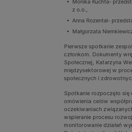
Monika Kuchta- przedsta
z o.o.,
Anna Rozental- przedsta
Małgorzata Niemkiewicz-
Pierwsze spotkanie zespo
członkom. Dokumenty wręc
Społecznej, Katarzyna We
międzysektorowej w proces
społecznych i zdrowotnych
Spotkanie rozpoczęło się
omówienia celów współprac
oczekiwaniach związanych
wspieranie procesu rozwo
monitorowanie działań wy