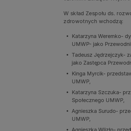
W skład Zespołu ds. rozwoj
zdrowotnych wchodzą:
Katarzyna Weremko- dyr
UMWP- jako Przewodni
Tadeusz Jędrzejczyk- 
jako Zastępca Przewodn
Kinga Myrcik- przedstaw
UMWP,
Katarzyna Szczuka- prz
Społecznego UMWP,
Agnieszka Surudo- prz
UMWP,
Agnieszka Wlizło- prze