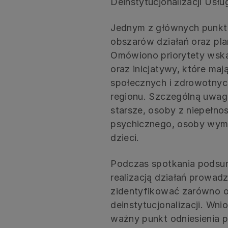
Deinstytucjonalizacji Usł
Jednym z głównych punktó
obszarów działań oraz pl
Omówiono priorytety wska
oraz inicjatywy, które maj
społecznych i zdrowotny
regionu. Szczególną uwag
starsze, osoby z niepełno
psychicznego, osoby wymag
dzieci.
Podczas spotkania podsu
realizacją działań prowad
zidentyfikować zarówno o
deinstytucjonalizacji. Wn
ważny punkt odniesienia p