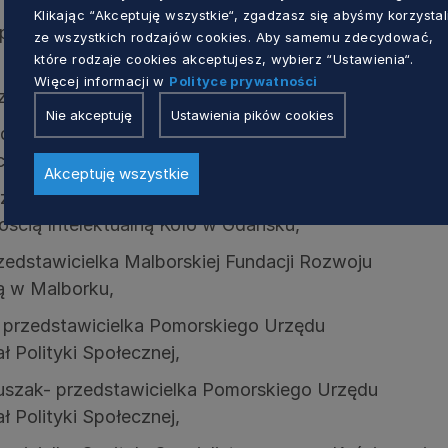
Klikając “Akceptuję wszystkie“, zgadzasz się abyśmy korzystal
zedstawicielka Gdyńskiej Rady ds. Rodziny z
ze wszystkich rodzajów cookies. Aby samemu zdecydować,
które rodzaje cookies akceptujesz, wybierz “Ustawienia“.
Więcej informacji w
Polityce prywatności
rzedstawicielka ZHP Chorągiew Gdańska,
Nie akceptuję
Ustawienia pików cookies
stawiciel Regionalnego Centrum Informacji i
ji Pozarządowych w Gdańsku,
Akceptuję wszystkie
zedstawicielka Polskiego Stowarzyszenia na rzecz
ścią Intelektualną Koło w Gdańsku,
edstawicielka Malborskiej Fundacji Rozwoju
ą w Malborku,
 przedstawicielka Pomorskiego Urzędu
 Polityki Społecznej,
uszak- przedstawicielka Pomorskiego Urzędu
 Polityki Społecznej,