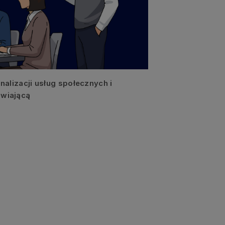
alizacji usług społecznych i
awiającą