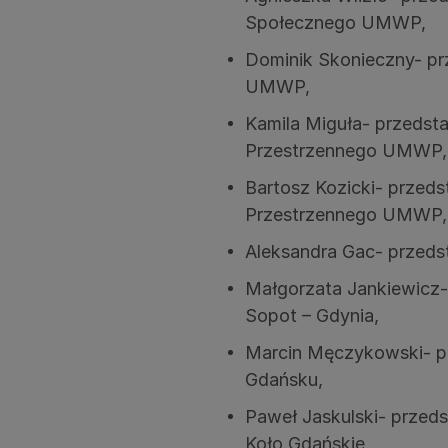
Społecznego UMWP,
Dominik Skonieczny- p
UMWP,
Kamila Miguła- przedst
Przestrzennego UMWP,
Bartosz Kozicki- przed
Przestrzennego UMWP,
Aleksandra Gac- przed
Małgorzata Jankiewicz-
Sopot – Gdynia,
Marcin Męczykowski- pr
Gdańsku,
Paweł Jaskulski- przed
Koło Gdańskie,