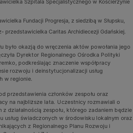
wicielka Szpitala Specjalistycznego w Kościerzynie
wicielka Fundacji Progresja, z siedzibą w Słupsku,
 przedstawicielka Caritas Archidiecezji Gdańskiej.
łu było okazją do wręczenia aktów powołania jego
zyła Dyrektor Regionalnego Ośrodka Polityki
remko, podkreślając znaczenie współpracy
ie rozwoju i deinstytucjonalizacji usług
 w regionie.
 od przedstawienia członków zespołu oraz
y na najbliższe lata. Uczestnicy rozmawiali o
 z działalnością zespołu, którego zadaniem będzie
ju usług świadczonych w środowisku lokalnym oraz
nikających z Regionalnego Planu Rozwoju i