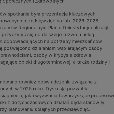
ug Społecznych i Zdrowotnych.
w spotkania była prezentacja kluczowych
anowanych przedsięwzięć na lata 2026–2028.
zane w Regionalnym Planie Deinstytucjonalizacji
ą przyczynić się do dalszego rozwoju usług
ch odpowiadających na potrzeby mieszkańców
ę poświęcono działaniom wspierającym osoby
sprawnościami, osoby w kryzysie zdrowia
ające opieki długoterminowej, a także rodziny i
mowano również doświadczenia związane z
zonych w 2025 roku. Dyskusja pozwoliła
siągnięcia, jak i wyzwania towarzyszące procesow
ioski z dotychczasowych działań będą stanowiły
rzy planowaniu kolejnych przedsięwzięć.