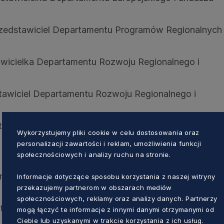
rzedstawiciel Departamentu Programów Regionalnych
awicielka Departamentu Rozwoju Regionalnego i
stawiciel Departamentu Rozwoju Regionalnego i
stawicielka Departamentu Zdrowia UMWP,
Wykorzystujemy pliki cookie w celu dostosowania oraz
 przedstawicielka Obszaru Metropolitalnego Gdańsk-
personalizacji zawartości i reklam, umożliwienia funkcji
społecznościowych i analizy ruchu na stronie.
zedstawiciel Miejskiego Ośrodka Pomocy Rodzinie 
Informacje dotyczące sposobu korzystania z naszej witryny
przekazujemy partnerom w obszarach mediów
społecznościowych, reklamy oraz analizy danych. Partnerzy
stawiciel Towarzystwa Pomocy im. Św. Brata Alberta
mogą łączyć te informacje z innymi danymi otrzymanymi od
Ciebie lub uzyskanymi w trakcie korzystania z ich usług.