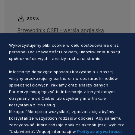
DOCX
Przewodnik CSEI - wersja angielska
Wykorzystujemy pliki cookie w celu dostosowania oraz
personalizacji zawartości i reklam, umożliwienia funkcji
PDF
społecznościowych i analizy ruchu na stronie.
Podręcznik – Uwalnianie potencjału: Jak
Informacje dotyczące sposobu korzystania z naszej
uczynić innowacje społecznymi? -
witryny przekazujemy partnerom w obszarach mediów
wersja polska
społecznościowych, reklamy oraz analizy danych.
Partnerzy mogą łączyć te informacje z innymi danymi
otrzymanymi od Ciebie lub uzyskanymi w trakcie
PDF
korzystania z ich usług.
Klikając “Akceptuję wszystkie“, zgadzasz się abyśmy
Textbook – Unlocking potential: How to
korzystali ze wszystkich rodzajów cookies. Aby samemu
make innovation social? - wersja
zdecydować, które rodzaje cookies akceptujesz, wybierz
angielska
“Ustawienia“. Więcej informacji w
Polityce prywatności