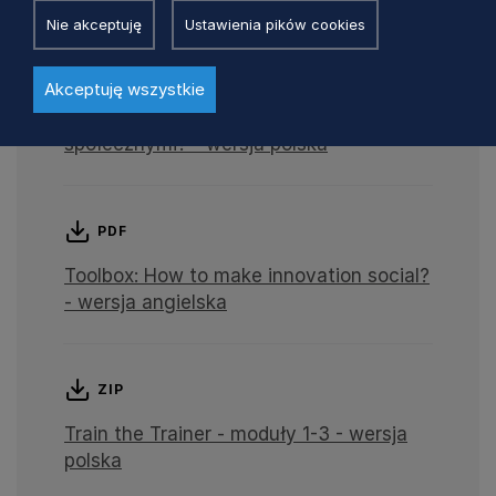
Nie akceptuję
Ustawienia pików cookies
PDF
Akceptuję wszystkie
Narzędzia: Jak uczynić innowacje
społecznymi? - wersja polska
PDF
Toolbox: How to make innovation social?
- wersja angielska
ZIP
Train the Trainer - moduły 1-3 - wersja
polska